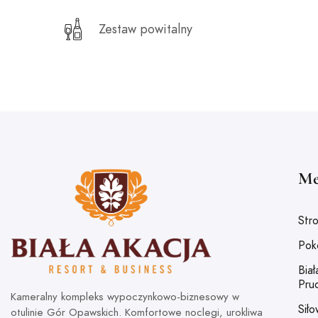
Zestaw powitalny
Me
Str
Pok
Bia
Pru
Kameralny kompleks wypoczynkowo-biznesowy w
Siło
otulinie Gór Opawskich. Komfortowe noclegi, urokliwa