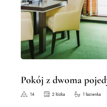
Pokój z dwoma pojed
14
2 łóżka
1 łazienka