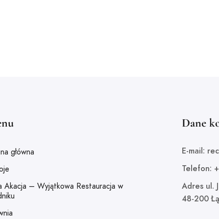
nu
Dane k
E-mail: re
ona główna
Telefon: 
oje
ła Akacja – Wyjątkowa Restauracja w
Adres ul. 
dniku
48-200 Łą
wnia