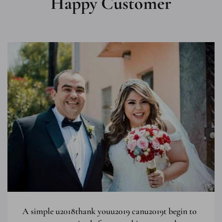
Happy Customer
A simple u2018thank youu2019 canu2019t begin to