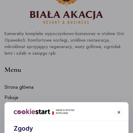
Kameralny kompleks wypoczynkowo-biznesowy w otulinie Gór
Opawskich. Komfortowe noclegi, urokliwa restauracja,
mikroklimat sprzyjający regeneracji, wiaty grillowe, ogródek
letni i szlaki w zasięgu ręki.
Menu
Strona główna
Pokoje
Biała Akacja – Wyjątkowa Restauracja w Prudniku
×
Siłownia
Zgody
Atrakcje turystyczne