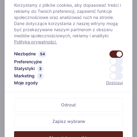
Korzystamy z plików cookies, aby dopasować treści i
Galeria
reklamy do Twoich preferencji, zapewnić funkcje
Blog
społecznościowe oraz analizować ruch na stronie.
Dane dotyczące korzystania z naszej witryny mogą
Kontakt
być przekazywane naszym partnerom z obszaru
mediów społecznościowych, reklamy i analityki.
Polityka prywatności
Polityka prywatności.
Niezbędne
54
Dane kontaktowe
Preferencyjne
Statystyki
3
E-mail: recepcja@bialaakacja.pl
Marketing
7
Moje zgody
Dostosuj
Telefon: +48 781 997 554
Adres ul. Jana Pawła II 83
48-200 Łąka Prudnicka
Odrzuć
Zapisz wybrane
Copyright © 2026 Biała Akacja Resort & Business | Realizacja: