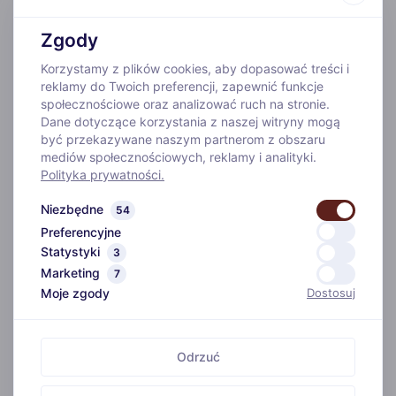
Siłownia
Zgody
Atrakcje turystyczne
Korzystamy z plików cookies, aby dopasować treści i
Galeria
reklamy do Twoich preferencji, zapewnić funkcje
Blog
społecznościowe oraz analizować ruch na stronie.
Dane dotyczące korzystania z naszej witryny mogą
Kontakt
być przekazywane naszym partnerom z obszaru
mediów społecznościowych, reklamy i analityki.
Polityka prywatności
Polityka prywatności.
Niezbędne
54
Dane kontaktowe
Preferencyjne
Statystyki
3
E-mail: recepcja@bialaakacja.pl
Marketing
7
Moje zgody
Dostosuj
Telefon: +48 781 997 554
Adres ul. Jana Pawła II 83
48-200 Łąka Prudnicka
Odrzuć