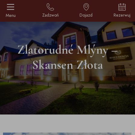
Zadzwoń
Dojazd
Rezerwuj
Menu
Zlatorudné Mlýny –
Skansen Złota