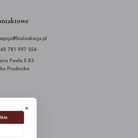
ontaktowe
cepcja@bialaakacja.pl
+48 781 997 554
Jana Pawła II 83
ka Prudnicka
×
tkie