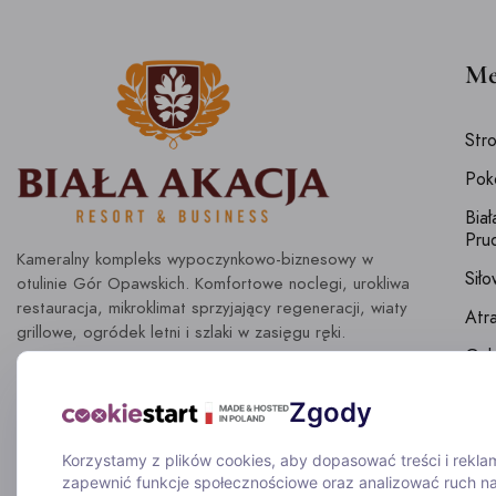
Me
Str
Pok
Bia
Pru
Kameralny kompleks wypoczynkowo-biznesowy w
Siło
otulinie Gór Opawskich. Komfortowe noclegi, urokliwa
restauracja, mikroklimat sprzyjający regeneracji, wiaty
Atr
grillowe, ogródek letni i szlaki w zasięgu ręki.
Gale
Blo
Zgody
Kon
Korzystamy z plików cookies, aby dopasować treści i reklam
Poli
zapewnić funkcje społecznościowe oraz analizować ruch na