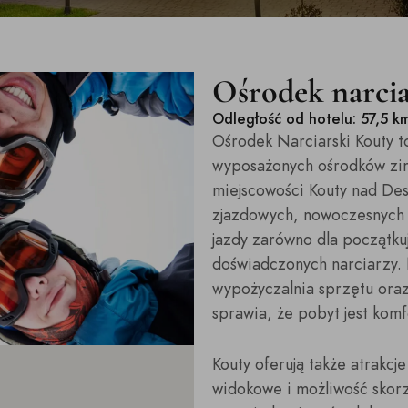
Ośrodek narcia
Odległość od hotelu: 57,5 k
Ośrodek Narciarski Kouty to
wyposażonych ośrodków zim
miejscowości Kouty nad Desn
zjazdowych, nowoczesnych
jazdy zarówno dla początkuj
doświadczonych narciarzy. N
wypożyczalnia sprzętu oraz
sprawia, że pobyt jest ko
Kouty oferują także atrakc
widokowe i możliwość skorzy