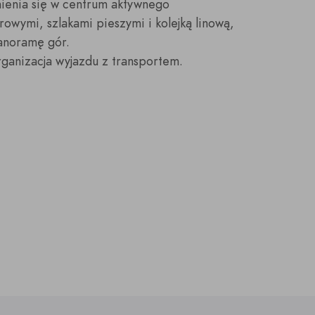
mienia się w centrum aktywnego
owymi, szlakami pieszymi i kolejką linową,
anoramę gór.
rganizacja wyjazdu z transportem.