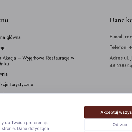
nu
Dane k
E-mail: re
ona główna
Telefon: 
oje
ła Akacja – Wyjątkowa Restauracja w
Adres ul. 
dniku
48-200 Łą
wnia
akcje turystyczne
ria
g
Akceptuj wszys
takt
y do Twoich preferencji,
Odrzuć
tyka prywatności
 stronie. Dane dotyczące