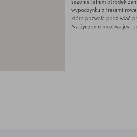
sezonie letnim ośrodek za
wypoczynku z trasami rower
która pozwala podziwiać p
Na życzenie możliwa jest o