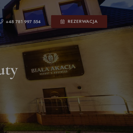
REZERWACJA
+48 781 997 554
uty